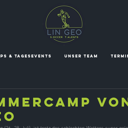
PS & TAGESEVENTS
UNSER TEAM
TERMI
ommercamp vo
EO
26.-28. Juli)  ist trotz des schlechten Wetters super gela