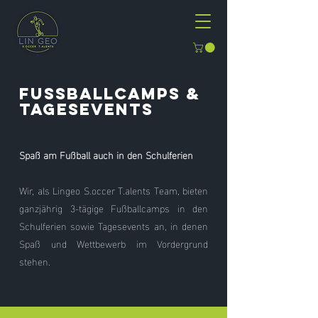
FUSSBALLCAMPS &
Tagesevents
Spaß am Fußball auch in den Schulferien
Wir, als Lingeo S.occer T.alents Team, bieten
ganzjährig 3-tägige Fußballcamps in den
Schulferien sowie Tagesevents an, in denen
Spaß und Wettbewerb im Vordergrund
stehen.